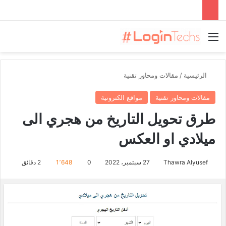
القائمة
الرئيسية
/
مقالات ومحاور تقنية
مقالات ومحاور تقنية
مواقع الكترونية
طرق تحويل التاريخ من هجري الى
ميلادي او العكس
Thawra Alyusef
27 سبتمبر، 2022
0
1٬648
2 دقائق