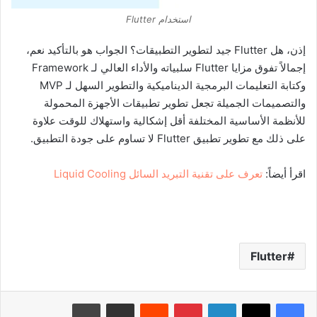
استخدام Flutter
إذن، هل Flutter جيد لتطوير التطبيقات؟ الجواب هو بالتأكيد نعم،
إجمالاً تفوق مزايا Flutter سلبياته والأداء العالي لـ Framework
وكتابة التعليمات البرمجية الديناميكية والتطوير السهل لـ MVP
والتصميمات الجميلة تجعل تطوير تطبيقات الأجهزة المحمولة
للأنظمة الأساسية المختلفة أقل إشكالية واستهلاك للوقت علاوة
على ذلك مع تطوير تطبيق Flutter لا تساوم على جودة التطبيق.
اقرأ أيضاً:
تعرف على تقنية التبريد السائل Liquid Cooling
Flutter
لينكدإن
بينتيريست
‏Reddit
مشاركة عبر البريد
طباعة