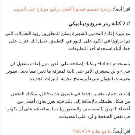
اقرأ أيضاً:
برنامج تصميم فيديو | أفضل برامج مونتاج على أندرويد
# 2 كتابة رمز سريع وديناميكي
مع ميزة إعادة التحميل الشهيرة يمكن للمطورين رؤية التعديلات التي
تم إجراؤها في الكود على الفور في التطبيق، تخيل أنك عثرت على
خطأ أثناء استخدام أحد التطبيقات.
باستخدام Flutter يمكنك إصلاحه على الفور دون إعادة تشغيل كل
شيء و لن يستغرق الأمر حتى ثانية لمعرفة ما تغير، مما يجعل تطوير
تطبيقات الجوال سريعاً ويسمح بتجربة الميزات الجديدة.
إنشاء، اختبار، تحسين فقط في غضون عدة دقائق، يمكنك التحقق
من شكل تطبيقك بالإضافة إلى ذلك فإنه يعزز تعاون أفضل بين
أعضاء الفريق (المصممين والمطورين) مما يساعدهم على أن يكونوا
في نفس الصفحة والرد على التعديلات.
اقرأ أيضاً:
ما هو نظام SCADA؟