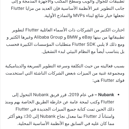
تطبيقات للجوال والويب وسطح المكتب والأجهزة المدمجة و إلى
جانب التطوير عبر الأنظمة الأساسية فإن العديد من مزايا Flutter
تجعلها خيار شائع لبناء MVPs والنماذج الأولية.
اختارت الكثير من الشركات ذات الأسماء العائلية Flutter لتطوير
تطبيقاتها من بينها eBay و BMW و Alibaba Group وغيرها الكثير و
ومع ذلك لا يلبي Flutter SDK متطلبات المؤسسات الكبيرة فحسب
بل يتناسب أيضاً مع النظام البيئي لبدء التشغيل.
بسبب فعاليته من حيث التكلفة وسرعة التطوير السريعة والديناميكية
ومجموعة غنية من الميزات ةبعض الشركات الناشئة التي استخدمت
فوائد Flutter هي:
Nubank –
في عام 2019، قرر فريق Nubank التحول إلى
Flutter وكتب لمحة عامة عن خارطة الطريق الخاصة بهم ومنذ
ذلك الحين تمت كتابة جميع الميزات الجديدة في Flutter
وامتناناً لـ Flutter نما معدل نجاح Nubank إلى 30٪ وهو أكثر
مما كان عليه في السابق مع الأنظمة الأساسية المحلية.