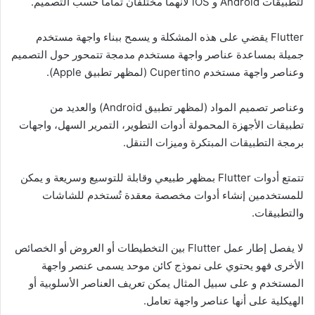
لتطبيقات Android و iOS لأنهما مختلفان تماماً حسب التصميم.
Flutter يقضي على هذه المشكلة و يسمح ببناء واجهة مستخدم
جميلة بمساعدة عناصر واجهة مستخدم مدمجة تتمحور حول التصميم
وعناصر واجهة مستخدم Cupertino (لمظهر تطبيق Apple).
وعناصر تصميم المواد (لمظهر تطبيق Android) والعديد من
تطبيقات الأجهزة المحمولة أدوات التطوير، التمرير السهل، واجهات
برمجة التطبيقات المبتكرة وميزات التنقل.
تتمتع أدوات Flutter بمظهر طبيعي وقابلة للتوسيع وسريعة و يمكن
للمستخدمين إنشاء أدوات مخصصة معقدة تُستخدم للشاشات
والتطبيقات.
لا يفصل إطار عمل Flutter بين التخطيطات أو العروض أو الخصائص
الأخرى فهو يحتوي على نموذج كائن موحد يسمى عنصر واجهة
المستخدم و على سبيل المثال يمكن تعريف العناصر الأسلوبية أو
الهيكلية على أنها عناصر واجهة تعامل.