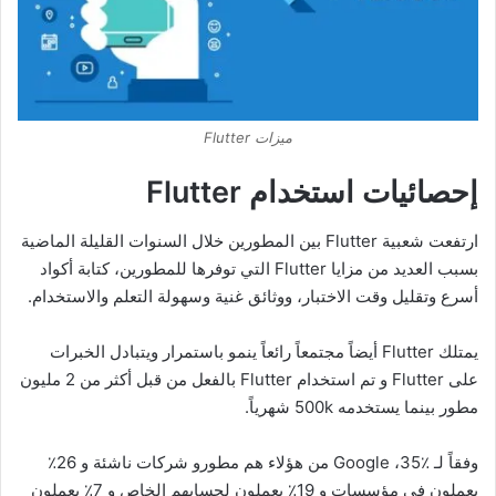
ميزات Flutter
إحصائيات استخدام
Flutter
ارتفعت شعبية Flutter بين المطورين خلال السنوات القليلة الماضية
بسبب العديد من مزايا Flutter التي توفرها للمطورين، كتابة أكواد
أسرع وتقليل وقت الاختبار، ووثائق غنية وسهولة التعلم والاستخدام.
يمتلك Flutter أيضاً مجتمعاً رائعاً ينمو باستمرار ويتبادل الخبرات
على Flutter و تم استخدام Flutter بالفعل من قبل أكثر من 2 مليون
مطور بينما يستخدمه 500k شهرياً.
وفقاً لـ Google ،35٪ من هؤلاء هم مطورو شركات ناشئة و 26٪
يعملون في مؤسسات و 19٪ يعملون لحسابهم الخاص و 7٪ يعملون